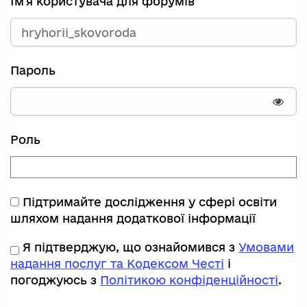
Ім'я користувача для форумів
Пароль
Пока
Роль
Підтримайте дослідження у сфері освіти
шляхом надання додаткової інформації
Я підтверджую, що ознайомився з
Умовами
надання послуг та Кодексом Честі
і
погоджуюсь з
Політикою конфіденційності
.