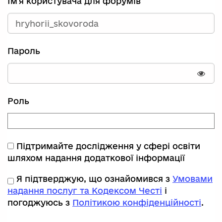
Ім'я користувача для форумів
Пароль
Пока
Роль
Підтримайте дослідження у сфері освіти
шляхом надання додаткової інформації
Я підтверджую, що ознайомився з
Умовами
надання послуг та Кодексом Честі
і
погоджуюсь з
Політикою конфіденційності
.