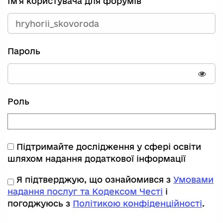
Ім'я користувача для форумів
Пароль
Пока
Роль
Підтримайте дослідження у сфері освіти
шляхом надання додаткової інформації
Я підтверджую, що ознайомився з
Умовами
надання послуг та Кодексом Честі
і
погоджуюсь з
Політикою конфіденційності
.