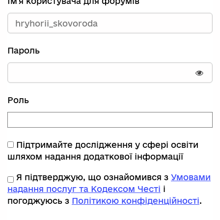
Ім'я користувача для форумів
Пароль
Пока
Роль
Підтримайте дослідження у сфері освіти
шляхом надання додаткової інформації
Я підтверджую, що ознайомився з
Умовами
надання послуг та Кодексом Честі
і
погоджуюсь з
Політикою конфіденційності
.