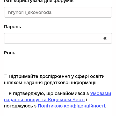
Ім'я користувача для форумів
Пароль
Пока
Роль
Підтримайте дослідження у сфері освіти
шляхом надання додаткової інформації
Я підтверджую, що ознайомився з
Умовами
надання послуг та Кодексом Честі
і
погоджуюсь з
Політикою конфіденційності
.