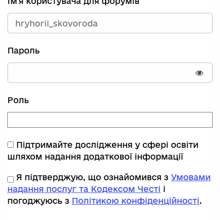
Ім'я користувача для форумів
Пароль
Пока
Роль
Підтримайте дослідження у сфері освіти
шляхом надання додаткової інформації
Я підтверджую, що ознайомився з
Умовами
надання послуг та Кодексом Честі
і
погоджуюсь з
Політикою конфіденційності
.