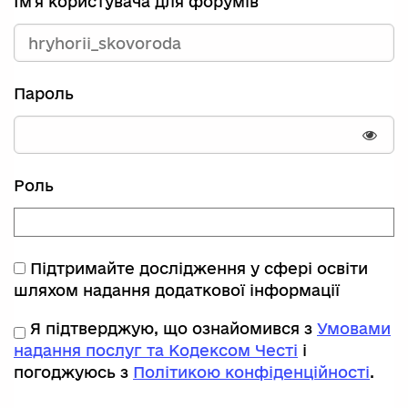
Ім'я користувача для форумів
Пароль
Пока
Роль
Підтримайте дослідження у сфері освіти
шляхом надання додаткової інформації
Я підтверджую, що ознайомився з
Умовами
надання послуг та Кодексом Честі
і
погоджуюсь з
Політикою конфіденційності
.