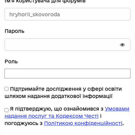
Ім'я користувача для форумів
Пароль
Пока
Роль
Підтримайте дослідження у сфері освіти
шляхом надання додаткової інформації
Я підтверджую, що ознайомився з
Умовами
надання послуг та Кодексом Честі
і
погоджуюсь з
Політикою конфіденційності
.