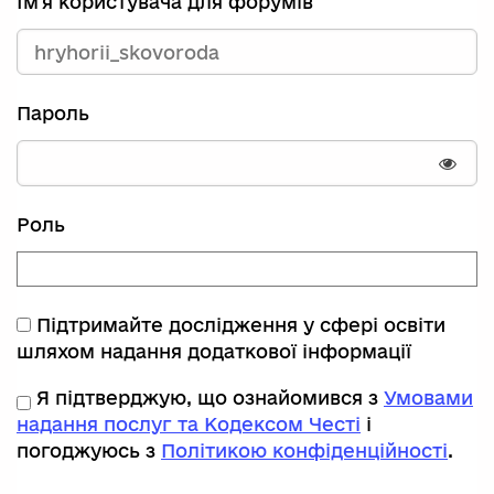
Ім'я користувача для форумів
Пароль
Пока
Роль
Підтримайте дослідження у сфері освіти
шляхом надання додаткової інформації
Я підтверджую, що ознайомився з
Умовами
надання послуг та Кодексом Честі
і
погоджуюсь з
Політикою конфіденційності
.