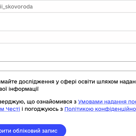
имайте дослідження у сфері освіти шляхом нада
вої інформації
тверджую, що ознайомився з
Умовами надання пос
м Честі
і погоджуюсь з
Політикою конфіденційно
рити обліковий запис