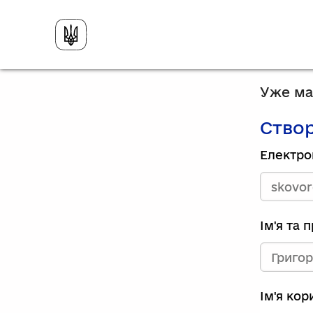
Уже має
Створ
Електро
Ім'я та 
Ім'я ко