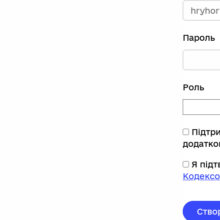
Пароль
Роль
Підтр
додатко
Я під
Кодексо
Ство