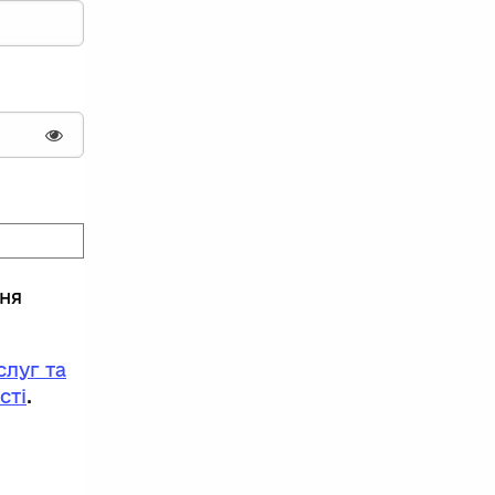
Показати пароль
ння
луг та
сті
.