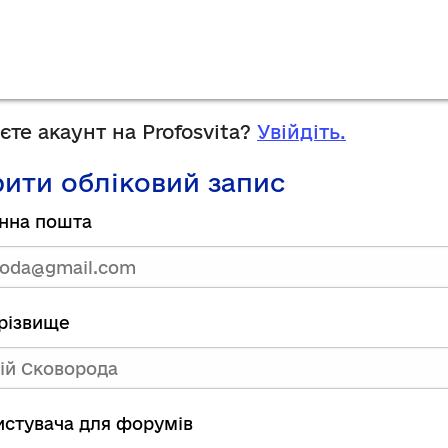
те акаунт на Profosvita?
Увійдіть.
ити обліковий запис
нна пошта
прізвище
ристувача для форумів