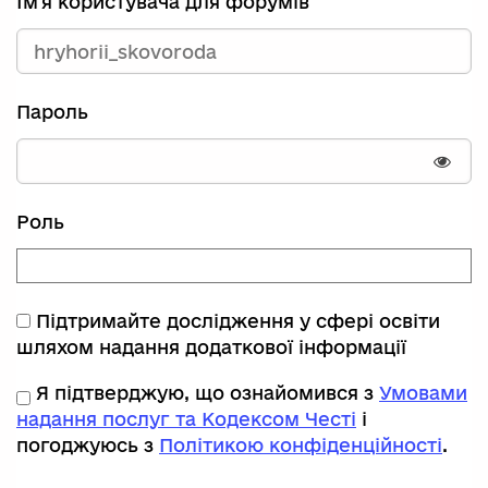
Ім'я користувача для форумів
Пароль
Пока
Роль
Підтримайте дослідження у сфері освіти
шляхом надання додаткової інформації
Я підтверджую, що ознайомився з
Умовами
надання послуг та Кодексом Честі
і
погоджуюсь з
Політикою конфіденційності
.