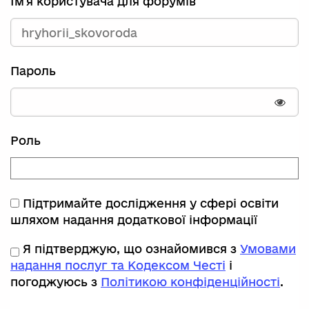
Ім'я користувача для форумів
Пароль
Пока
Роль
Підтримайте дослідження у сфері освіти
шляхом надання додаткової інформації
Я підтверджую, що ознайомився з
Умовами
надання послуг та Кодексом Честі
і
погоджуюсь з
Політикою конфіденційності
.