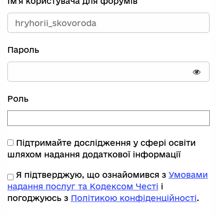
Ім'я користувача для форумів
Пароль
Пока
Роль
Підтримайте дослідження у сфері освіти
шляхом надання додаткової інформації
Я підтверджую, що ознайомився з
Умовами
надання послуг та Кодексом Честі
і
погоджуюсь з
Політикою конфіденційності
.