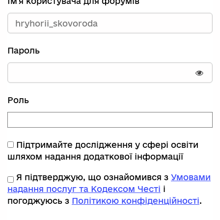
Ім'я користувача для форумів
Пароль
Пока
Роль
Підтримайте дослідження у сфері освіти
шляхом надання додаткової інформації
Я підтверджую, що ознайомився з
Умовами
надання послуг та Кодексом Честі
і
погоджуюсь з
Політикою конфіденційності
.