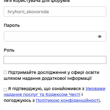
Ім'я користувача для форумів
Пароль
Пока
Роль
Підтримайте дослідження у сфері освіти
шляхом надання додаткової інформації
Я підтверджую, що ознайомився з
Умовами
надання послуг та Кодексом Честі
і
погоджуюсь з
Політикою конфіденційності
.