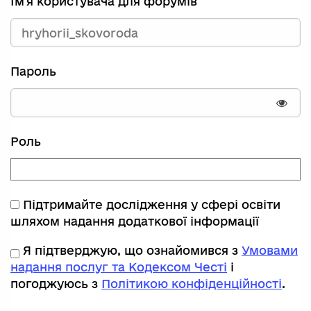
Ім'я користувача для форумів
Пароль
Пока
Роль
Підтримайте дослідження у сфері освіти
шляхом надання додаткової інформації
Я підтверджую, що ознайомився з
Умовами
надання послуг та Кодексом Честі
і
погоджуюсь з
Політикою конфіденційності
.