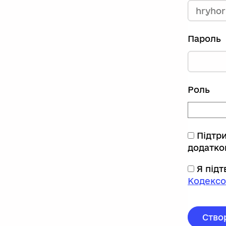
Пароль
Роль
Підтр
додатко
Я під
Кодексо
Ство