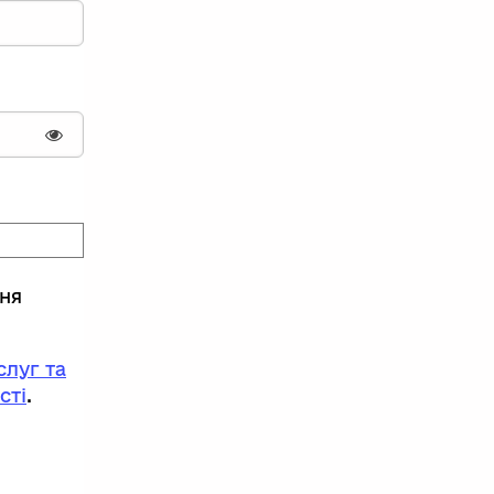
Показати пароль
ння
луг та
сті
.