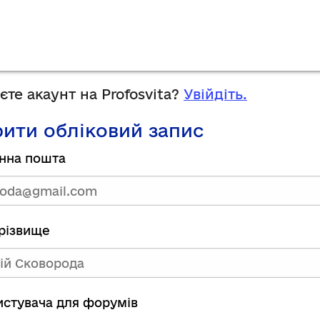
те акаунт на Profosvita?
Увійдіть.
ити обліковий запис
нна пошта
прізвище
ристувача для форумів