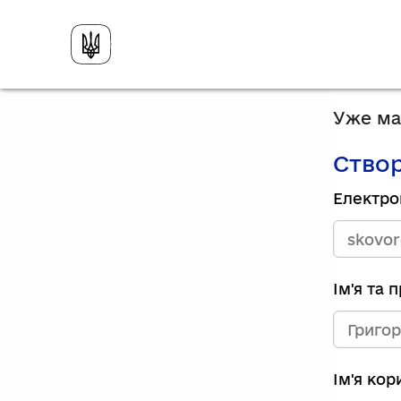
Уже має
Створ
Електро
Ім'я та 
Ім'я ко