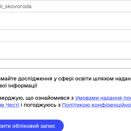
имайте дослідження у сфері освіти шляхом нада
вої інформації
тверджую, що ознайомився з
Умовами надання пос
м Честі
і погоджуюсь з
Політикою конфіденційно
рити обліковий запис