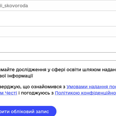
имайте дослідження у сфері освіти шляхом нада
вої інформації
тверджую, що ознайомився з
Умовами надання пос
м Честі
і погоджуюсь з
Політикою конфіденційно
рити обліковий запис