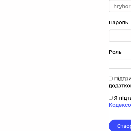
Пароль
Роль
Підтр
додатко
Я під
Кодексо
Ство