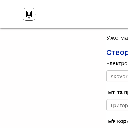
Уже має
Створ
Електро
Ім'я та 
Ім'я ко