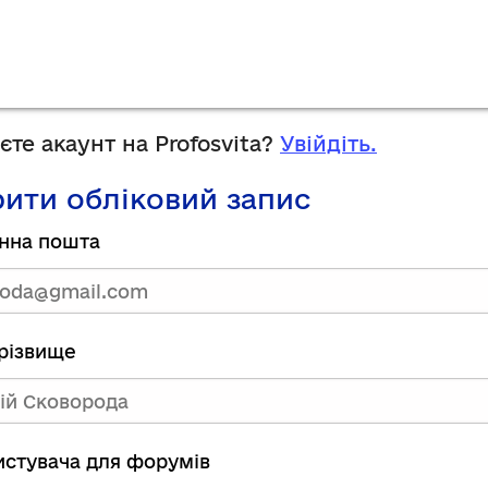
те акаунт на Profosvita?
Увійдіть.
ити обліковий запис
нна пошта
прізвище
ристувача для форумів