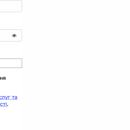
Показати пароль
ння
луг та
сті
.