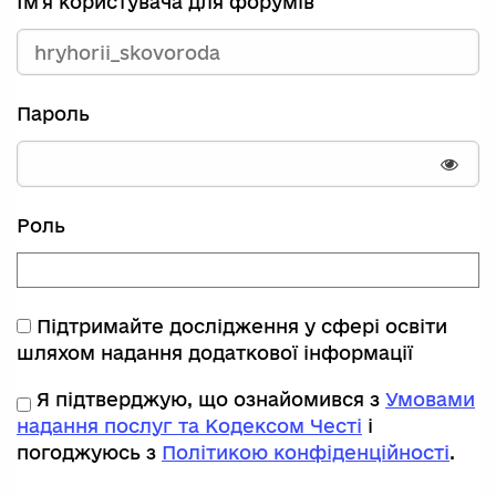
Ім'я користувача для форумів
Пароль
Пока
Роль
Підтримайте дослідження у сфері освіти
шляхом надання додаткової інформації
Я підтверджую, що ознайомився з
Умовами
надання послуг та Кодексом Честі
і
погоджуюсь з
Політикою конфіденційності
.