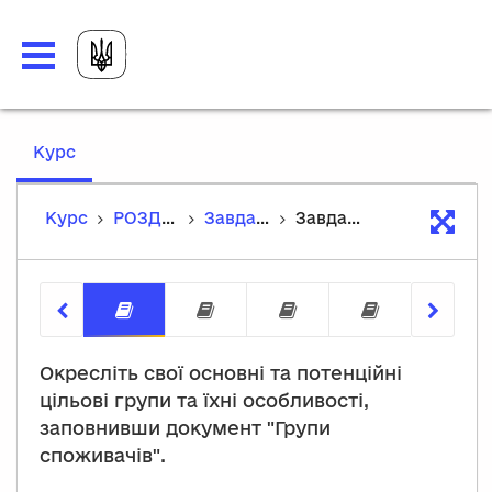
,
Курс
current
location
Курс
РОЗДІЛ 1: Клієнтоорієнтованість і партнерство
Завдання
Завдання 1: Визначення груп споживачів
Завдання 1: Визначення груп спо
Завдання 2: Опитування п
Завдання 3: Визн
Завдання
Окресліть свої основні та потенційні
цільові групи та їхні особливості,
заповнивши документ "Групи
споживачів".