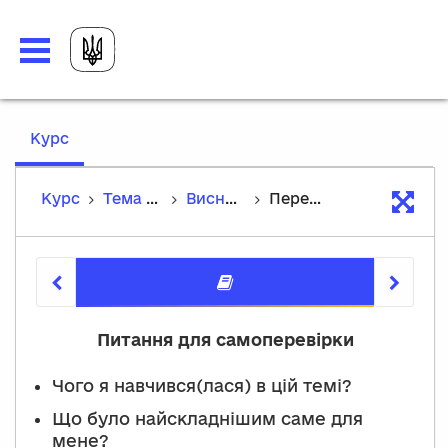
,
Курс
current
location
Курс
Тема 8. Технологія монтажу та демонтажу освітлювальних проводок
Висновки
Перевірте себе
Перевірт
Питання для самоперевірки
Чого я навчився(лася) в цій темі?
Що було найскладнішим саме для
мене?