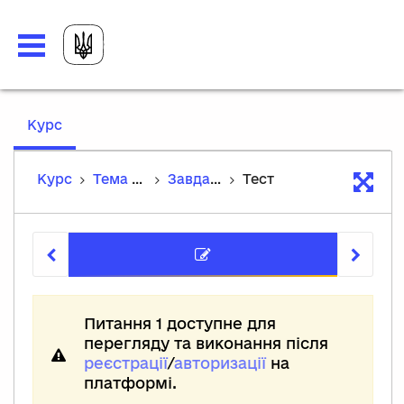
,
Курс
current
location
Курс
Тема 2. Елементи дерев'яних будівель
Завдання до теми
Тест
Тест
Питання 1 доступне для
перегляду та виконання після
реєстрації
/
авторизації
на
платформі.