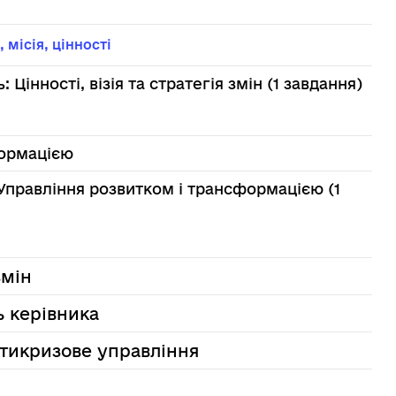
 місія, цінності
Перевірка і закріплення знань: Цінності, візія та стратегія змін (1 завдання)
курсу перевірений
формацією
курсу перевірений
змін
ь керівника
антикризове управління