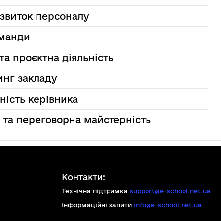
озвиток персоналу
оманди
та проєктна діяльність
инг закладу
ність керівника
и та переговорна майстерність
Контакти:
Технічна підтримка
support@e-school.net.ua
Інформаційні запити
info@e-school.net.ua