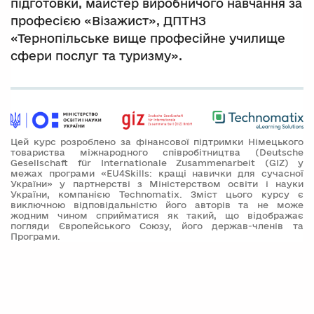
підготовки, майстер виробничого навчання за
професією «Візажист», ДПТНЗ
«Тернопільське вище професійне училище
сфери послуг та туризму».
Цей курс розроблено за фінансової підтримки Німецького
товариства міжнародного співробітництва (Deutsche
Gesellschaft für Internationale Zusammenarbeit (GIZ) у
межах програми «EU4Skills: кращі навички для сучасної
України» у партнерстві з Міністерством освіти і науки
України, компанією Technomatix. Зміст цього курсу є
виключною відповідальністю його авторів та не може
жодним чином сприйматися як такий, що відображає
погляди Європейського Союзу, його держав-членів та
Програми.