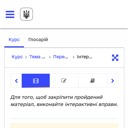
,
Курс
Глосарій
current
location
Курс
Тема 2. Керування правами доступу користувачів
Перевірка знань
Інтерактивні вправи
Інтерактивні вправи
Тести
Заключн
Для того, щоб закріпити пройдений
матеріал, виконайте інтерактивні вправи.