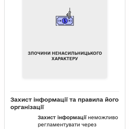
Наприклад:
"відмивання" грошей;
крадіжка грошей з
банківських рахунків;
шахрайські операції з
пластиковими платіжними
картками;
ЗЛОЧИНИ НЕНАСИЛЬНИЦЬКОГО
розповсюдження
ХАРАКТЕРУ
інформації про наркотики
через Інтернет тощо.
Захист інформації та правила його
організації
Захист інформації
неможливо
регламентувати через