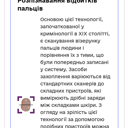
Розпізнавання відбитків
пальців
Основою цієї технології,
започаткованої у
кримінології в XIX столітті,
є сканування візерунку
пальців людини і
порівняння їх з тими, що
були попередньо записані
у систему. Засоби
захоплення варіюються від
стандартних сканерів до
складних пристроїв, які
вимірюють дрібні заряди
між складками шкіри. З
огляду на зрілість цієї
технології за допомогою
подібних пристроїв можна