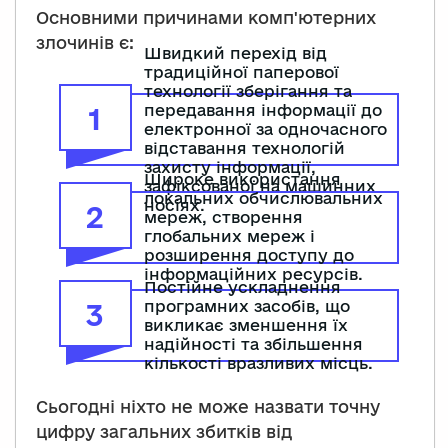
Основними причинами комп'ютерних
злочинів є:
Швидкий перехід від
традиційної паперової
технології зберігання та
передавання інформації до
1
електронної за одночасного
відставання технологій
захисту інформації,
Широке використання
зафіксованої на машинних
локальних обчислювальних
носіях.
2
мереж, створення
глобальних мереж і
розширення доступу до
інформаційних ресурсів.
Постійне ускладнення
програмних засобів, що
3
викликає зменшення їх
надійності та збільшення
кількості вразливих місць.
Сьогодні ніхто не може назвати точну
цифру загальних збитків від