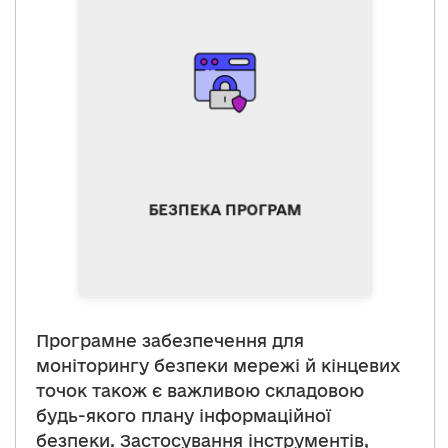
Передбачає, що
півробітники компанії
завжди використовують
актуальні версії
програмного забезпечення,
включно з усіма
виправленнями й
оновленнями.
БЕЗПЕКА ПРОГРАМ
Програмне забезпечення для
моніторингу безпеки мережі й кінцевих
точок також є важливою складовою
будь-якого плану інформаційної
безпеки. Застосування інструментів,