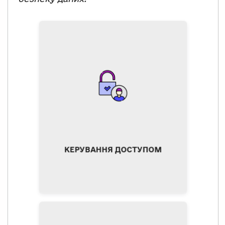
контроль за доступом до
баз даних, мережі та
облікових записів
адміністраторів, обмежуючи
привілейований доступ
якомога меншою кількістю
осіб, організації можуть
захистити свою
найважливішу інформацію
від загроз, пов’язаних зі
збільшенням кількості
точок відмови. У
КЕРУВАННЯ ДОСТУПОМ
безпечному бізнесі-
середовищі співробітники
повинні мати відповідний
доступ, потрібний для
виконання своїх робочих
завдань, і нічого більше.