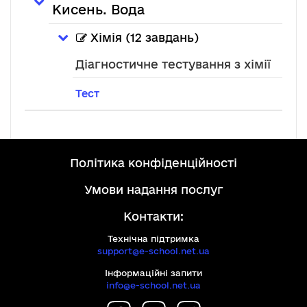
Кисень. Вода
Хімія (12 завдань)
Цей е
Діагностичне тестування з хімії
Тест
політика конфіденційності
умови надання послуг
Контакти:
Технічна підтримка
support@e-school.net.ua
Інформаційні запити
info@e-school.net.ua