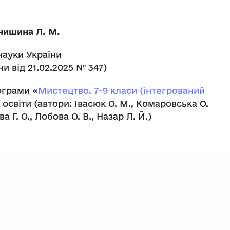
ринишина Л. М.
науки України
ни від 21.02.2025 № 347)
ограми «
Мистецтво. 7-9 класи (інтегрований
 освіти (автори: Івасюк О. М., Комаровська О.
а Г. О., Лобова О. В., Назар Л. Й.)