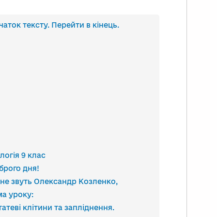
анскрипт
чаток тексту. Перейти в кінець.
део
логія 9 клас
брого дня!
не звуть Олександр Козленко,
ма уроку:
татеві клітини та запліднення.