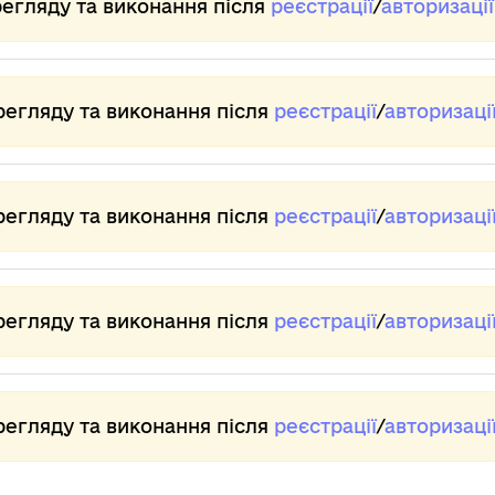
регляду та виконання після
реєстрації
/
авторизації
швидкості
ВНИЗ,
ві
відтворення.
щоб
Ри
Натисніть
регулювати
«Е
ENTER
рівень
для
гучності.
«О
регляду та виконання після
реєстрації
/
авторизаці
установки
ви
нової
чо
швидкості.
зу
регляду та виконання після
реєстрації
/
авторизаці
з 
пе
як
бе
регляду та виконання після
реєстрації
/
авторизаці
Та
ди
Чо
регляду та виконання після
реєстрації
/
авторизаці
це
ре