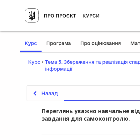
ПРО ПРОЄКТ
КУРСИ
,
Курс
Програма
Про оцінювання
Мат
current
location
Курс
Тема 5. Збереження та реалізація спа
інформації
Назад
Переглянь уважно навчальне від
завдання для самоконтролю.