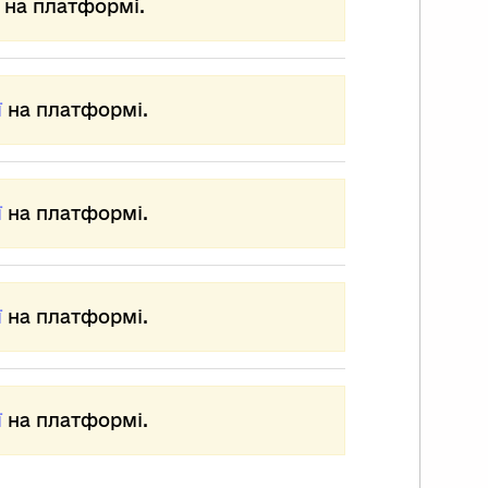
на платформі.
дтворювати вдалі комбінації генів.
чард Докінз у книзі
гоїстичний ген» пише:
тже,
ї
на платформі.
никає таке запитання:
му всі ми докладаємо стільки
силь, щоб змішати наші гени
ї
на платформі.
генами когось іншого,
рш ніж зачати дитину,
що попелиці й ільми обходяться
з цього?
ї
на платформі.
кий спосіб дій здається доволі
вним.
му взагалі виникла стать,
ї
на платформі.
 дивне перекручування прямої
плікації?