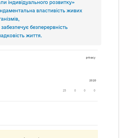
апи індивідуального розвитку»
ндаментальна властивість живих
ганізмів,
 забезпечує безперервність
спадковість життя.
нують дві основні форми
змноження
аслідок нестатевого розмноження
щадок цілком успадковує генотип
тьківського організму.
ачення нестатевого розмноження
лягає у можливості швидкого
значного підвищення чисельності
обин, ідентичних батьківським.
й тип розмноження є вигіднішим
стабільних умовах середовища,
кільки дає змогу зберігати та