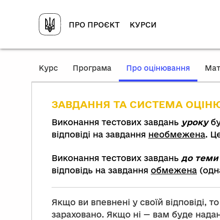
ПРО ПРОЄКТ
КУРСИ
,
Курс
Програма
Про оцінювання
Мат
current
locatio
ЗАВДАННЯ ТА СИСТЕМА
ОЦІН
Виконання тестових завдань
уроку
бу
відповіді на завдання
необмежена
. Ц
Виконання тестових завдань
до теми
відповідь на завдання
обмежена
(одн
Якщо ви впевнені у своїй відповіді, т
зараховано. Якщо ні — вам буде надан