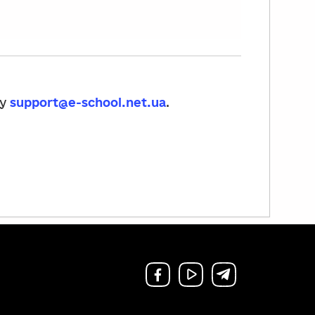
су
support@e-school.net.ua
.