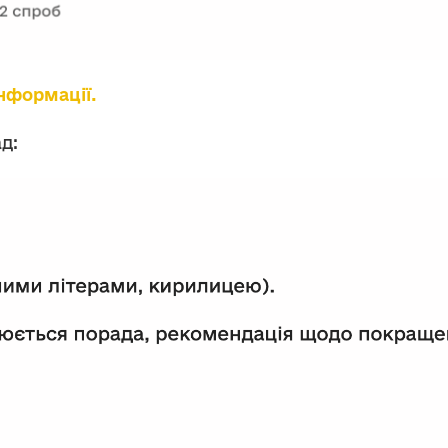
інформації.
д: