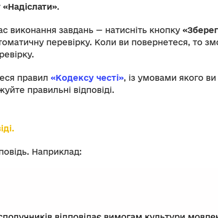
у
«Надіслати»
.
ас виконання завдань — натисніть кнопку
«Зберег
томатичну перевірку. Коли ви повернетеся, то 
ревірку.
теся правил
«Кодексу честі»
, із умовами якого ви
жуйте правильні відповіді.
іді.
повідь. Наприклад: