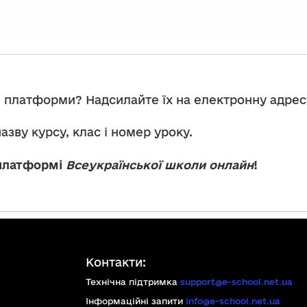
и платформи? Надсилайте їх на електронну адре
азву курсу, клас і номер уроку.
 платформі
Всеукраїнської школи онлайн
!
Контакти:
Технічна підтримка
support@e-school.net.ua
Інформаційні запити
info@e-school.net.ua