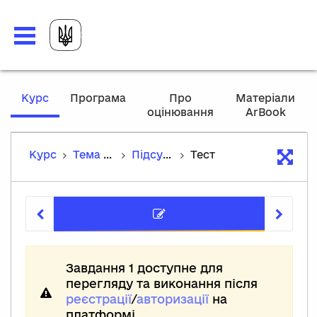
,
Курс
Програма
Про
Матеріали
current
оцінювання
ArBook
location
Курс
Тема 7. Еволюція органічного світу
Підсумковий тест
Тест
Тест
Завдання 1 доступне для
перегляду та виконання після
реєстрації
/
авторизації
на
платформі.