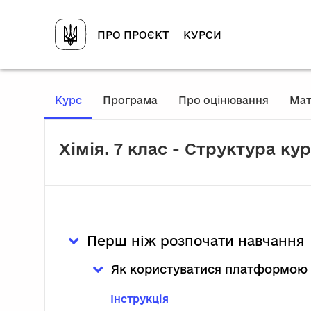
Перейти до головного вмісту
ПРО ПРОЄКТ
КУРСИ
, Поточне місце розташування
Курс
Програма
Про оцінювання
Мат
Хімія. 7 клас - Структура ку
Перш ніж розпочати навчання
Як користуватися платформою
Інструкція