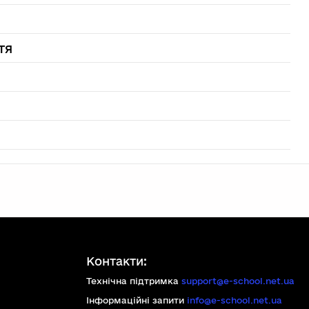
тя
Контакти:
Технічна підтримка
support@e-school.net.ua
Інформаційні запити
info@e-school.net.ua