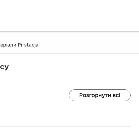
еріали Pi-stacja
рсу
Розгорнути всі