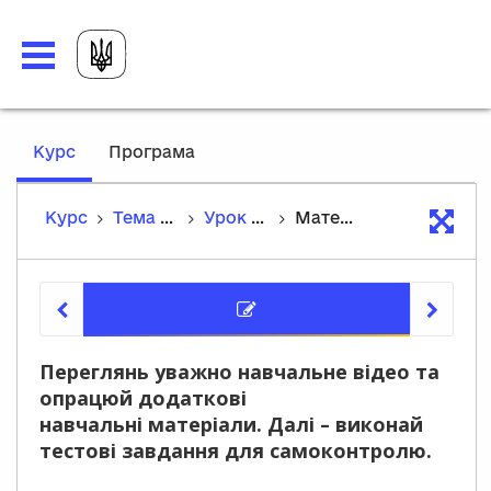
,
Курс
Програма
current
location
Курс
Тема 2. Про минулі часи
Урок 6. «Захар Беркут»: тема, зміст й історична основа повісті
Матеріали уроку
Матеріа
Переглянь уважно навчальне відео та
опрацюй додаткові
навчальні матеріали. Далі – виконай
тестові завдання для самоконтролю.