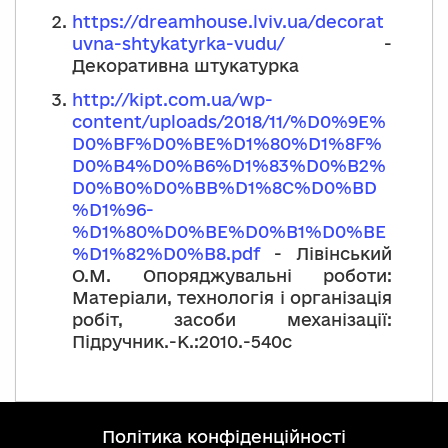
https://dreamhouse.lviv.ua/decorat
uvna-shtykatyrka-vudu/
-
Декоративна штукатурка
http://kipt.com.ua/wp-
content/uploads/2018/11/%D0%9E%
D0%BF%D0%BE%D1%80%D1%8F%
D0%B4%D0%B6%D1%83%D0%B2%
D0%B0%D0%BB%D1%8C%D0%BD
%D1%96-
%D1%80%D0%BE%D0%B1%D0%BE
%D1%82%D0%B8.pdf
- Лівінський
О.М. Опоряджувальні роботи:
Матеріали, технологія і організація
робіт, засоби механізації:
Підручник.-К.:2010.-540с
політика конфіденційності