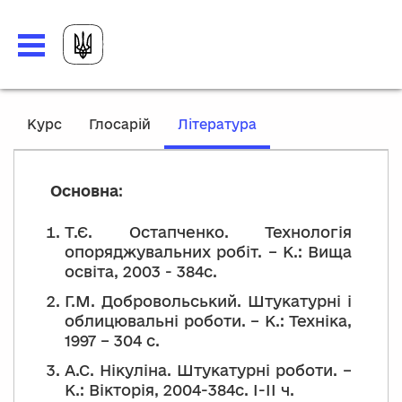
,
Курс
Глосарій
Література
current
location
Основна
:
Т.Є. Остапченко. Технологія
опоряджувальних робіт. – К.: Вища
освіта, 2003 - 384с.
Г.М. Добровольський. Штукатурні і
облицювальні роботи. – К.: Техніка,
1997 – 304 с.
А.С. Нікуліна. Штукатурні роботи. –
К.: Вікторія, 2004-384с. І-ІІ ч.