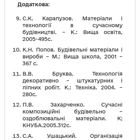
Додаткова
:
С.К. Карапузов. Матеріали і
технології в сучасному
будівництві. – К.: Вища освіта,
2005-495с.
К.Н. Попов. Будівельні матеріали і
вироби – М.: Вища школа, 2001 –
367 с.
В.В. Бруква. Технологія
декоративно – штукатурних і
ліпних робіт. К.: Техніка. 2004. –
280с.
П.В. Захарченко. Сучасні
композиційні будівельно –
оздоблювальні матеріали. К;
КНУБА.2005.312с.
С.А. Ушацький. Організація