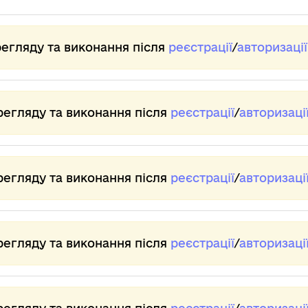
Ма
зу
ро
Ку
регляду та виконання після
реєстрації
/
авторизації
Во
чо
За
іс
регляду та виконання після
реєстрації
/
авторизаці
«Н
пр
Ів
зд
регляду та виконання після
реєстрації
/
авторизаці
Це
по
де
по
регляду та виконання після
реєстрації
/
авторизаці
У 
дя
пи
А 