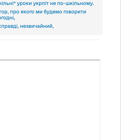
кільні” уроки укрліт не по-шкільному.
тор, про якого ми будемо говорити
огодні,
справді, незвичайний,
і всі автори української літератури ☺!
 багатогранна, усебічно обдарована
обистість,
сьменник, якого досить часто
зивають «учителем народу».
го працездатність вражає, розмах
ланту заворожує.
тцю вдавалося все, за що б він не
ався,
в кожній царині він був успішним.
озаїк, поет, драматург, перекладач,
итик, політик,
торик, мистецтвознавець, економіст,
ктор філософії, учений, фольклорист,
омадський і політичний діяч — усе це