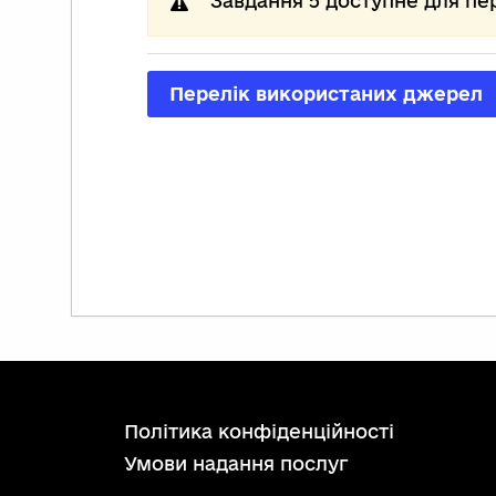
Завдання 5 доступне для пе
Перелік використаних джерел
політика конфіденційності
умови надання послуг