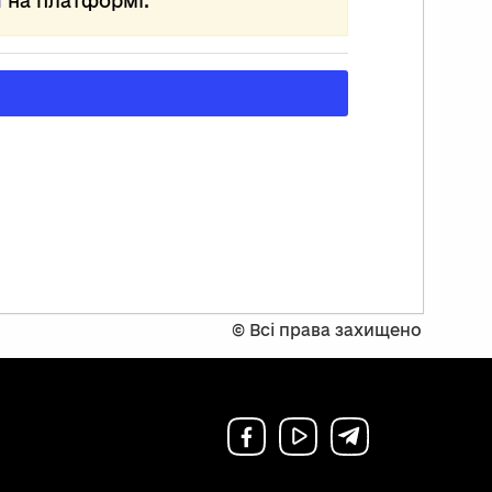
ї
на платформі.
 «загонової шляхти»,
зповідала малому про польське
встання 1863 року.
 два роки навчання здібний хлопець
анував українську, німецьку й
льську мови.
сля закінчення початкової школи Іван
одовжив здобувати освіту в Дрогобичі.
стійне зазубрювання, кпини,
ереджене ставлення через бідний одяг,
бто шкільний булінг, — ніщо не змогло
ити в хлопцеві жагу до знань.
шкав він у далекої родички,
©
Всі права захищено
а мала столярну майстерню.
часту Франко ночував то в різних
ринях, то в новеньких трунах.
ли хлопцеві виповнилося 9 років,
мер батько.
е вітчим Гринь Гаврилик опікувався