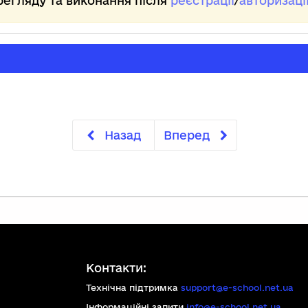
регляду та виконання після
реєстрації
/
авторизаці
із
ро
по
За
оп
по
Пі
пр
Назад
Вперед
По
уп
то
вб
Ме
як
По
ск
Контакти:
Ко
по
Технічна підтримка
support@e-school.net.ua
Ал
Інформаційні запити
info@e-school.net.ua