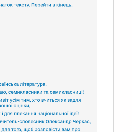
анскрипт
чаток тексту. Перейти в кінець.
део
раїнська література.
таю, семикласники та семикласниці!
ивіт усім тим, хто вчиться як задля
рошої оцінки,
к і для плекання національної ідеї!
 вчитель-словесник Олександр Черкас,
т для того, щоб розповісти вам про